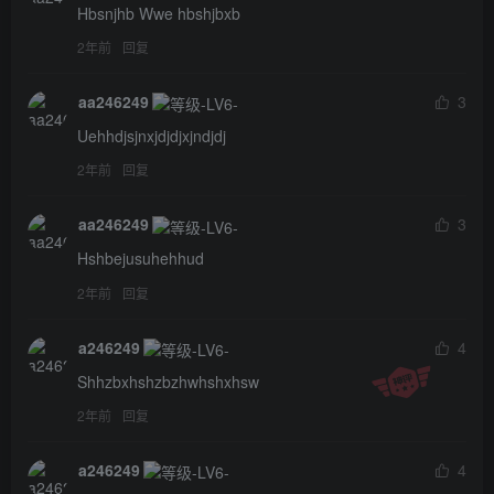
Hbsnjhb Wwe hbshjbxb
2年前
回复
aa246249
3
Uehhdjsjnxjdjdjxjndjdj
2年前
回复
aa246249
3
Hshbejusuhehhud
2年前
回复
a246249
4
Shhzbxhshzbzhwhshxhsw
2年前
回复
a246249
4