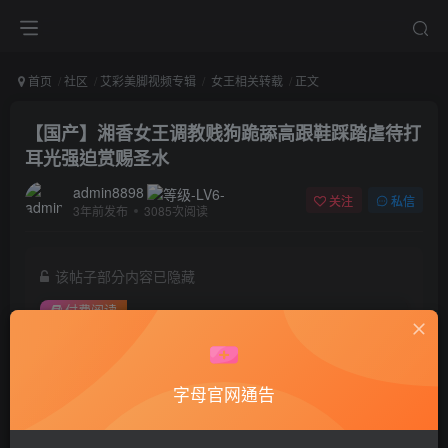
首页
社区
艾彩美脚视频专辑
女王相关转载
正文
【国产】湘香女王调教贱狗跪舔高跟鞋踩踏虐待打
耳光强迫赏赐圣水
admin8898
关注
私信
3年前发布
3085次阅读
该帖子部分内容已隐藏
付费阅读
已售 22
30
积分
字母官网通告
27
24
黄金会员
钻石会员
登录购买